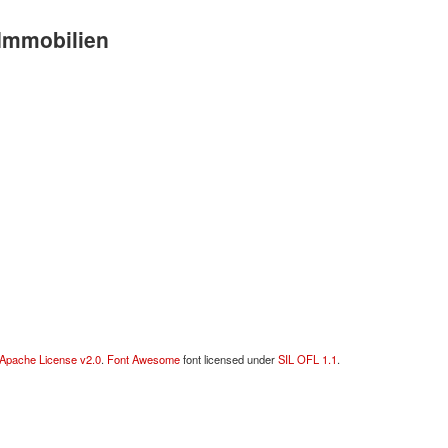
Immobilien
Apache License v2.0
.
Font Awesome
font licensed under
SIL OFL 1.1
.